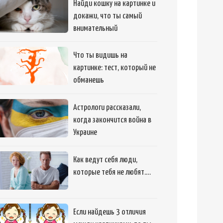
Найди кошку на картинке и
докажи, что ты самый
внимательный
Что ты видишь на
картинке: тест, который не
обманешь
Астрологи рассказали,
когда закончится война в
Украине
Как ведут себя люди,
которые тебя не любят.…
Если найдешь 3 отличия