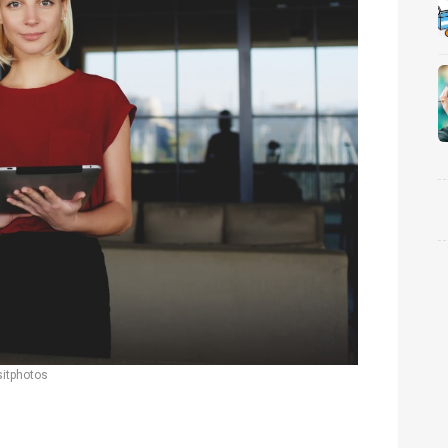
itphotos