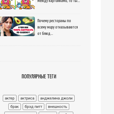
между картинками, то ты…
Почему рестораны по
всему миру отказываются
от блюд…
ПОПУЛЯРНЫЕ ТЕГИ
актер
актриса
анджелина джоли
брак
брэд питт
внешность