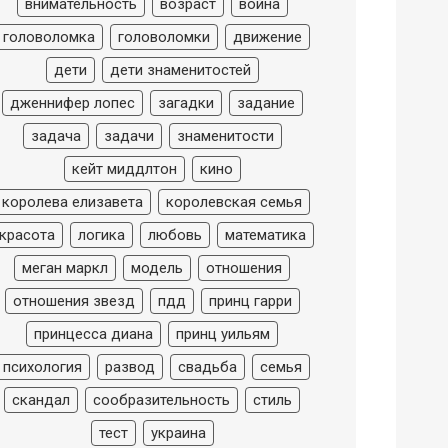
внимательность
возраст
война
головоломка
головоломки
движение
дети
дети знаменитостей
дженнифер лопес
загадки
задание
задача
задачи
знаменитости
кейт миддлтон
кино
королева елизавета
королевская семья
красота
логика
любовь
математика
меган маркл
модель
отношения
отношения звезд
пдд
принц гарри
принцесса диана
принц уильям
психология
развод
свадьба
семья
скандал
сообразительность
стиль
тест
украина