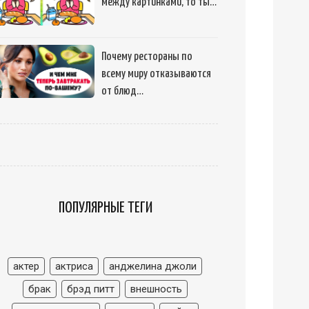
между картинками, то ты…
Почему рестораны по
всему миру отказываются
от блюд…
ПОПУЛЯРНЫЕ ТЕГИ
актер
актриса
анджелина джоли
брак
брэд питт
внешность