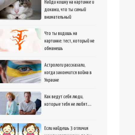
Найди кошку на картинке и
докажи, что ты самый
внимательный
Что ты видишь на
картинке: тест, который не
обманешь
Астрологи рассказали,
когда закончится война в
Украине
Как ведут себя люди,
которые тебя не любят.…
Если найдешь 3 отличия