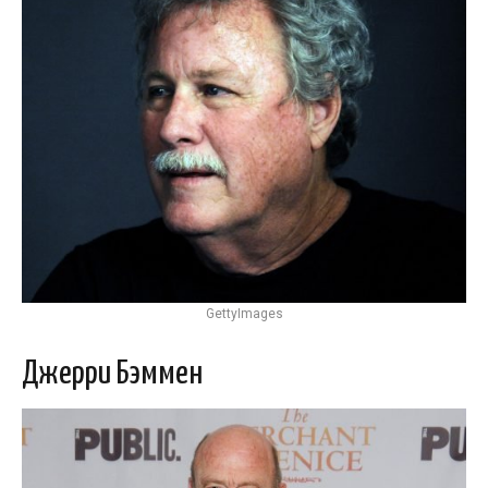
GettyImages
Джерри Бэммен