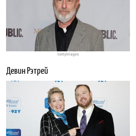
GettyImages
Девин Рэтрей