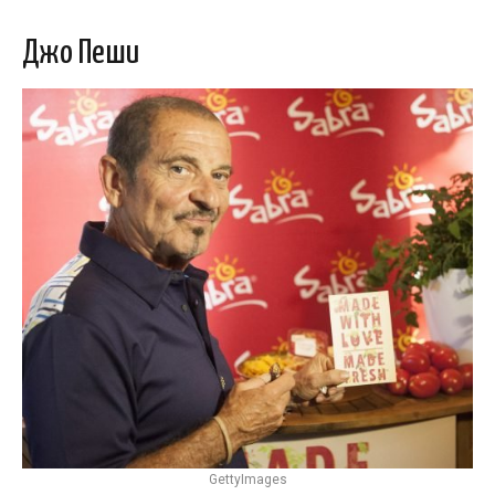
Джо Пеши
GettyImages