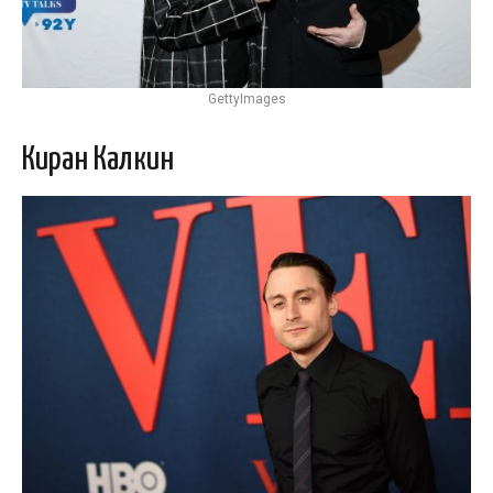
GettyImages
Киран Калкин