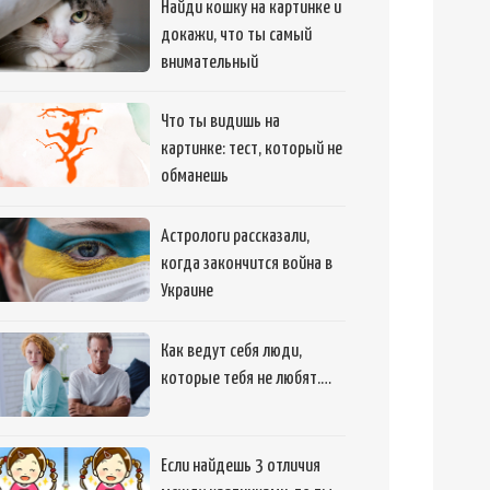
Найди кошку на картинке и
докажи, что ты самый
внимательный
Что ты видишь на
картинке: тест, который не
обманешь
Астрологи рассказали,
когда закончится война в
Украине
Как ведут себя люди,
которые тебя не любят.…
Если найдешь 3 отличия