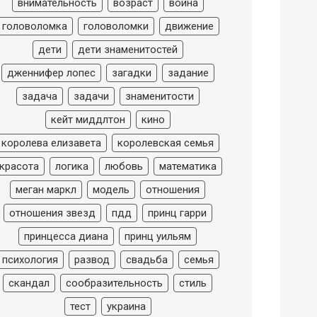
внимательность
возраст
война
головоломка
головоломки
движение
дети
дети знаменитостей
дженнифер лопес
загадки
задание
задача
задачи
знаменитости
кейт миддлтон
кино
королева елизавета
королевская семья
красота
логика
любовь
математика
меган маркл
модель
отношения
отношения звезд
пдд
принц гарри
принцесса диана
принц уильям
психология
развод
свадьба
семья
скандал
сообразительность
стиль
тест
украина