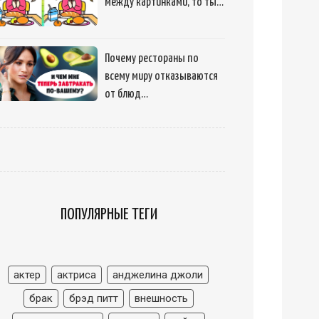
между картинками, то ты…
Почему рестораны по
всему миру отказываются
от блюд…
ПОПУЛЯРНЫЕ ТЕГИ
актер
актриса
анджелина джоли
брак
брэд питт
внешность