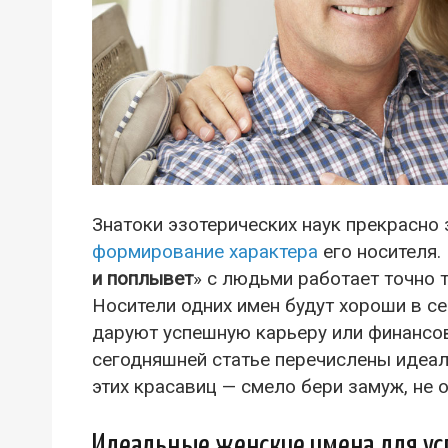
Знатоки эзотерических наук прекрасно 
формирование характера
его носителя.
и поплывет
» с людьми работает точно т
Носители одних имен будут хороши в с
даруют успешную карьеру или финансов
сегодняшней статье перечислены идеал
этих красавиц — смело бери замуж, не
Идеальные женские имена для ус