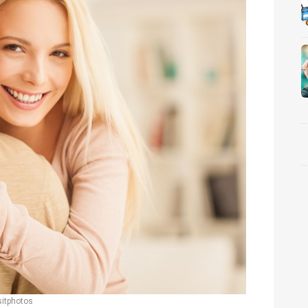
itphotos