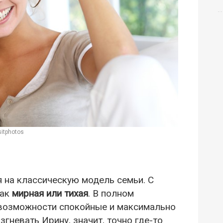
itphotos
я на классическую модель семьи. С
как
мирная или тихая
. В полном
евозможности спокойные и максимально
гневать Ирину, значит, точно где-то