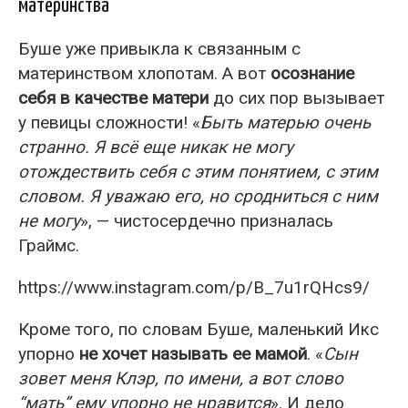
материнства
Буше уже привыкла к связанным с
материнством хлопотам. А вот
осознание
себя в качестве матери
до сих пор вызывает
у певицы сложности! «
Быть матерью очень
странно. Я всё еще никак не могу
отождествить себя с этим понятием, с этим
словом. Я уважаю его, но сродниться с ним
не могу
», — чистосердечно призналась
Граймс.
https://www.instagram.com/p/B_7u1rQHcs9/
Кроме того, по словам Буше, маленький Икс
упорно
не хочет называть ее мамой
. «
Сын
зовет меня Клэр, по имени, а вот слово
“мать” ему упорно не нравится
». И дело