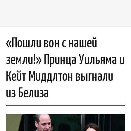
«Пошли вон с нашей
земли!» Принца Уильяма и
Кейт Миддлтон выгнали
из Белиза