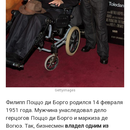
Gettyimages
Филипп Поццо ди Борго родился 14 февраля
1951 года. Мужчина унаследовал дело
герцогов Поццо ди Борго и маркиза де
Вогюэ. Так, бизнесмен
владел одним из