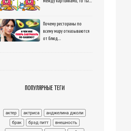
между картинками, то ты…
Почему рестораны по
всему миру отказываются
от блюд…
ПОПУЛЯРНЫЕ ТЕГИ
актер
актриса
анджелина джоли
брак
брэд питт
внешность