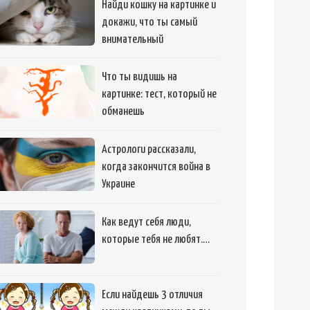
Найди кошку на картинке и
докажи, что ты самый
внимательный
Что ты видишь на
картинке: тест, который не
обманешь
Астрологи рассказали,
когда закончится война в
Украине
Как ведут себя люди,
которые тебя не любят.…
Если найдешь 3 отличия