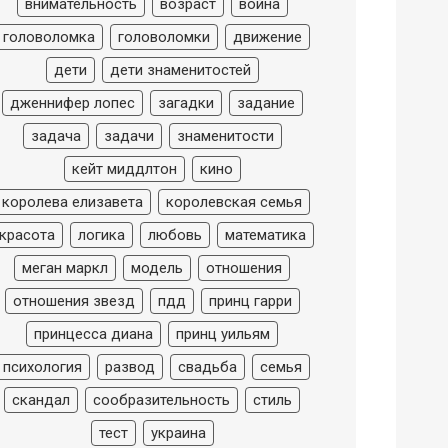
внимательность
возраст
война
головоломка
головоломки
движение
дети
дети знаменитостей
дженнифер лопес
загадки
задание
задача
задачи
знаменитости
кейт миддлтон
кино
королева елизавета
королевская семья
красота
логика
любовь
математика
меган маркл
модель
отношения
отношения звезд
пдд
принц гарри
принцесса диана
принц уильям
психология
развод
свадьба
семья
скандал
сообразительность
стиль
тест
украина