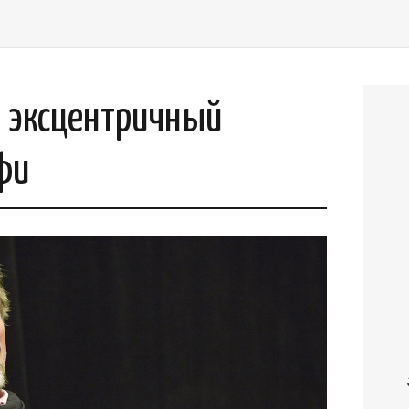
л эксцентричный
фи