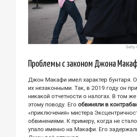
Getty
Проблемы с законом Джона Макафи
Джон Макафи имел характер бунтаря. О
их незаконными. Так, в 2019 году он пр
никакой отчетности о налогах. В том же
этому поводу. Его
обвиняли в контраба
«приключения» мистера Эксцентричност
обвинениями. К примеру, когда не стал
упало именно на Макафи. Его задержали