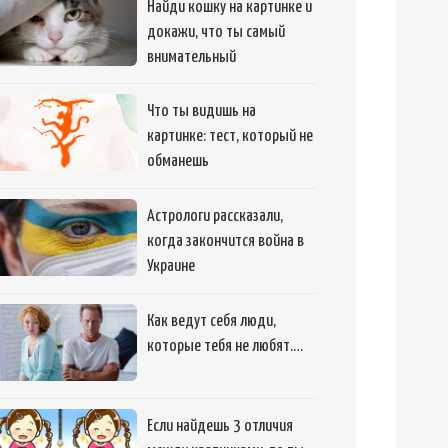
Найди кошку на картинке и
докажи, что ты самый
внимательный
Что ты видишь на
картинке: тест, который не
обманешь
Астрологи рассказали,
когда закончится война в
Украине
Как ведут себя люди,
которые тебя не любят.…
Если найдешь 3 отличия