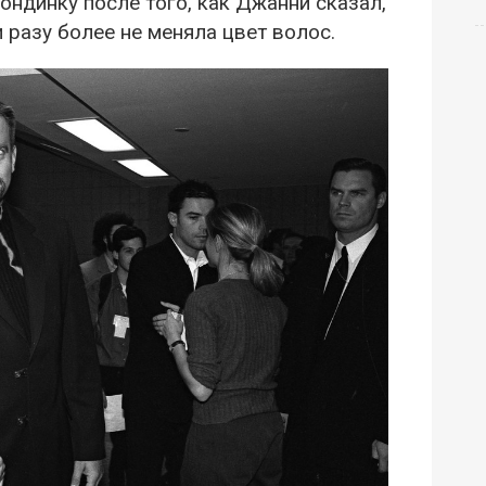
ондинку после того, как Джанни сказал,
и разу более не меняла цвет волос.