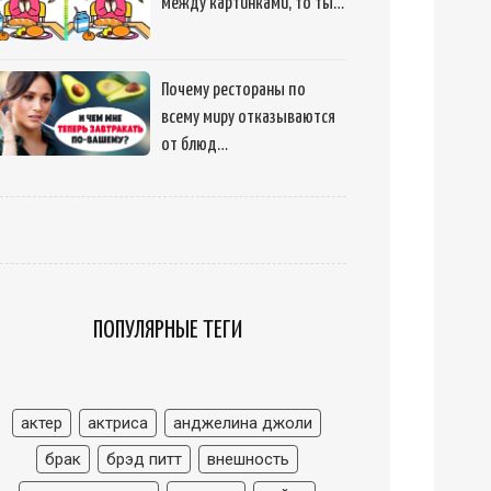
между картинками, то ты…
Почему рестораны по
всему миру отказываются
от блюд…
ПОПУЛЯРНЫЕ ТЕГИ
актер
актриса
анджелина джоли
брак
брэд питт
внешность