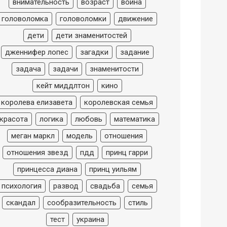
внимательность
возраст
война
головоломка
головоломки
движение
дети
дети знаменитостей
дженнифер лопес
загадки
задание
задача
задачи
знаменитости
кейт миддлтон
кино
королева елизавета
королевская семья
красота
логика
любовь
математика
меган маркл
модель
отношения
отношения звезд
пдд
принц гарри
принцесса диана
принц уильям
психология
развод
свадьба
семья
скандал
сообразительность
стиль
тест
украина