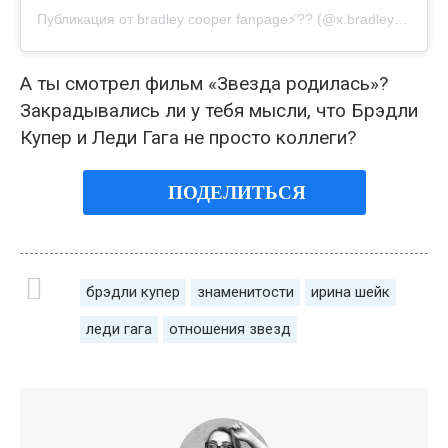
Публикация от bradley cooper fanpage⚡️?? (@x.bradleycooper.x)
А ты смотрел фильм «Звезда родилась»?
Закрадывались ли у тебя мысли, что Брэдли
Купер и Леди Гага не просто коллеги?
ПОДЕЛИТЬСЯ
брэдли купер
знаменитости
ирина шейк
леди гага
отношения звезд