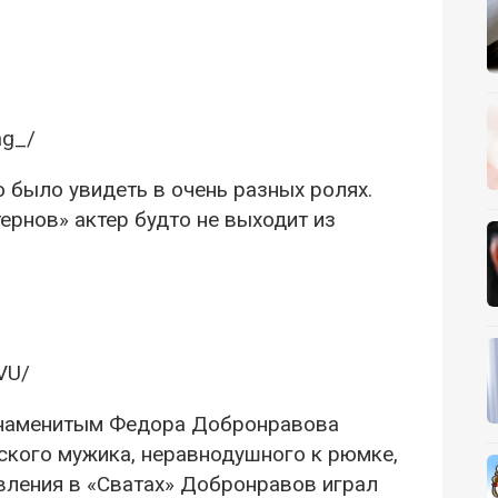
ag_/
было увидеть в очень разных ролях.
ернов» актер будто не выходит из
VU/
знаменитым Федора Добронравова
ского мужика, неравнодушного к рюмке,
явления в «Сватах» Добронравов играл