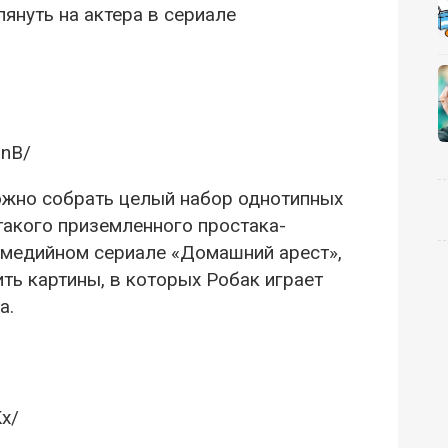
лянуть на актера в сериале
7nB/
жно собрать целый набор однотипных
этакого приземленного простака-
омедийном сериале «Домашний арест»,
ить картины, в которых Робак играет
а.
Kx/