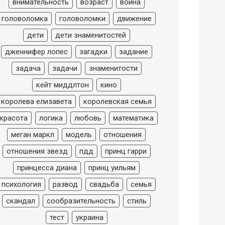
внимательность
возраст
война
головоломка
головоломки
движение
дети
дети знаменитостей
дженнифер лопес
загадки
задание
задача
задачи
знаменитости
кейт миддлтон
кино
королева елизавета
королевская семья
красота
логика
любовь
математика
меган маркл
модель
отношения
отношения звезд
пдд
принц гарри
принцесса диана
принц уильям
психология
развод
свадьба
семья
скандал
сообразительность
стиль
тест
украина