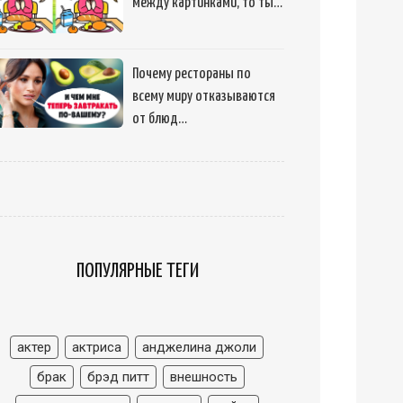
между картинками, то ты…
Почему рестораны по
всему миру отказываются
от блюд…
ПОПУЛЯРНЫЕ ТЕГИ
актер
актриса
анджелина джоли
брак
брэд питт
внешность