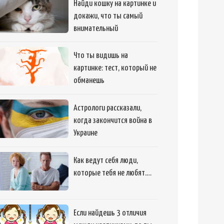
Найди кошку на картинке и
докажи, что ты самый
внимательный
Что ты видишь на
картинке: тест, который не
обманешь
Астрологи рассказали,
когда закончится война в
Украине
Как ведут себя люди,
которые тебя не любят.…
Если найдешь 3 отличия