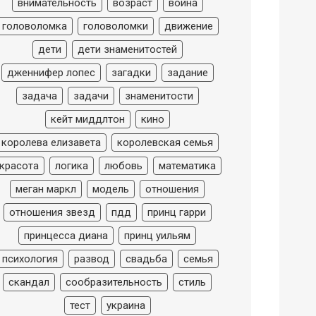
внимательность
возраст
война
головоломка
головоломки
движение
дети
дети знаменитостей
дженнифер лопес
загадки
задание
задача
задачи
знаменитости
кейт миддлтон
кино
королева елизавета
королевская семья
красота
логика
любовь
математика
меган маркл
модель
отношения
отношения звезд
пдд
принц гарри
принцесса диана
принц уильям
психология
развод
свадьба
семья
скандал
сообразительность
стиль
тест
украина