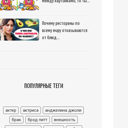
между картинками, то ты…
Почему рестораны по
всему миру отказываются
от блюд…
ПОПУЛЯРНЫЕ ТЕГИ
актер
актриса
анджелина джоли
брак
брэд питт
внешность