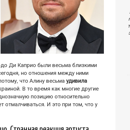
рдо Ди Каприо были весьма близкими
сегодня, но отношения между ними
потому, что Алину весьма
удивила
краиной. В то время как многие другие
однозначную позицию относительно
 отмалчиваться. И это при том, что у
ио. Странная реакция артиста