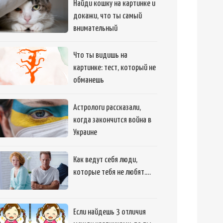
Найди кошку на картинке и
докажи, что ты самый
внимательный
Что ты видишь на
картинке: тест, который не
обманешь
Астрологи рассказали,
когда закончится война в
Украине
Как ведут себя люди,
которые тебя не любят.…
Если найдешь 3 отличия