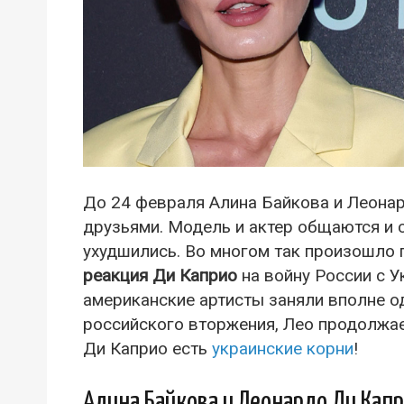
До 24 февраля Алина Байкова и Леона
друзьями. Модель и актер общаются и 
ухудшились. Во многом так произошло 
реакция Ди Каприо
на войну России с У
американские артисты заняли вполне 
российского вторжения, Лео продолжает
Ди Каприо есть
украинские корни
!
Алина Байкова и Леонардо Ди Капр