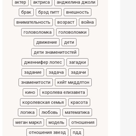
актер
актриса
анджелина джоли
брак
брэд питт
внешность
внимательность
возраст
война
головоломка
головоломки
движение
дети
дети знаменитостей
дженнифер лопес
загадки
задание
задача
задачи
знаменитости
кейт миддлтон
кино
королева елизавета
королевская семья
красота
логика
любовь
математика
меган маркл
модель
отношения
отношения звезд
пдд