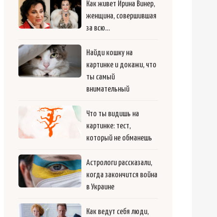
Как живет Ирина Винер,
женщина, совершившая
за всю…
Найди кошку на
картинке и докажи, что
ты самый
внимательный
Что ты видишь на
картинке: тест,
который не обманешь
Астрологи рассказали,
когда закончится война
в Украине
Как ведут себя люди,