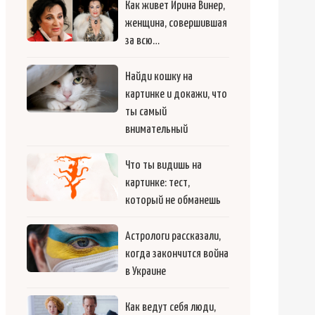
Как живет Ирина Винер,
женщина, совершившая
за всю…
Найди кошку на
картинке и докажи, что
ты самый
внимательный
Что ты видишь на
картинке: тест,
который не обманешь
Астрологи рассказали,
когда закончится война
в Украине
Как ведут себя люди,