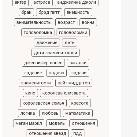
актер
актриса
анджелина джоли
брак
брэд питт
внешность
внимательность
возраст
война
головоломка
головоломки
движение
дети
дети знаменитостей
дженнифер лопес
загадки
задание
задача
задачи
знаменитости
кейт миддлтон
кино
королева елизавета
королевская семья
красота
логика
любовь
математика
меган маркл
модель
отношения
отношения звезд
пдд