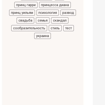
принц гарри
принцесса диана
принц уильям
психология
развод
свадьба
семья
скандал
сообразительность
стиль
тест
украина