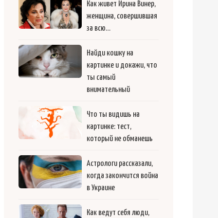
Как живет Ирина Винер,
женщина, совершившая
за всю…
Найди кошку на
картинке и докажи, что
ты самый
внимательный
Что ты видишь на
картинке: тест,
который не обманешь
Астрологи рассказали,
когда закончится война
в Украине
Как ведут себя люди,