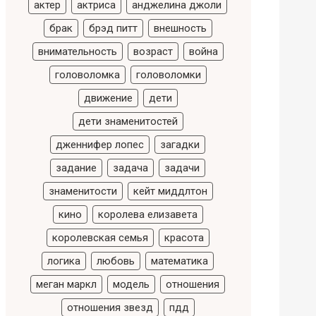
актер
актриса
анджелина джоли
брак
брэд питт
внешность
внимательность
возраст
война
головоломка
головоломки
движение
дети
дети знаменитостей
дженнифер лопес
загадки
задание
задача
задачи
знаменитости
кейт миддлтон
кино
королева елизавета
королевская семья
красота
логика
любовь
математика
меган маркл
модель
отношения
отношения звезд
пдд