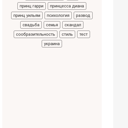
принц гарри
принцесса диана
принц уильям
психология
развод
свадьба
семья
скандал
сообразительность
стиль
тест
украина