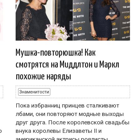
Мушка-повторюшка! Как
смотрятся на Миддлтон и Маркл
похожие наряды
Знаменитости
Пока избранниц принцев сталкивают
р
лбами, они повторяют модные выходы
друг друга. После королевской свадьбы
о
внука королевы Елизаветы II и
американской актрисы роялисты