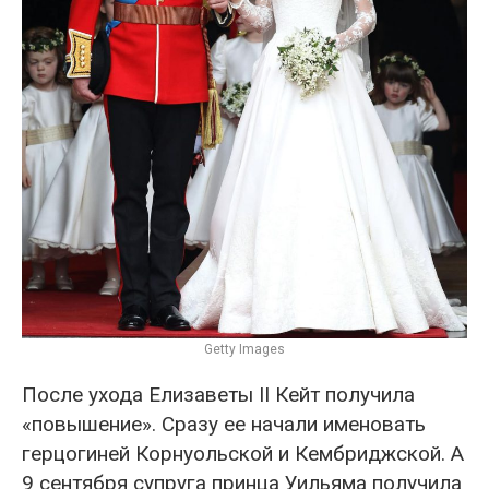
Getty Images
После ухода Елизаветы II Кейт получила
«повышение». Сразу ее начали именовать
герцогиней Корнуольской и Кембриджской. А
9 сентября супруга принца Уильяма получила