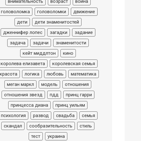
внимательность
возраст
война
головоломка
головоломки
движение
дети
дети знаменитостей
дженнифер лопес
загадки
задание
задача
задачи
знаменитости
кейт миддлтон
кино
королева елизавета
королевская семья
красота
логика
любовь
математика
меган маркл
модель
отношения
отношения звезд
пдд
принц гарри
принцесса диана
принц уильям
психология
развод
свадьба
семья
скандал
сообразительность
стиль
тест
украина