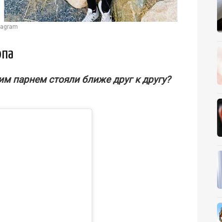
tagram
опа
м парнем стояли ближе друг к другу?