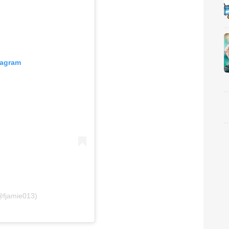
tagram
fjamie013)