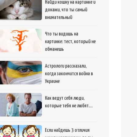
Найди кошку на картинке и
докажи, что ты самый
внимательный
Что ты видишь на
картинке: тест, который не
обманешь
Астрологи рассказали,
когда закончится война в
Украине
Как ведут себя люди,
которые тебя не любят.…
Если найдешь 3 отличия