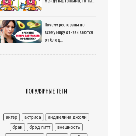
между картинками, то ты…
Почему рестораны по
всему миру отказываются
от блюд…
ПОПУЛЯРНЫЕ ТЕГИ
актер
актриса
анджелина джоли
брак
брэд питт
внешность