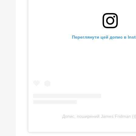
Переглянути цей допис в Ins
Допис, поширений James Fridman (@