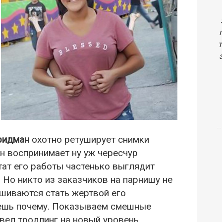
ридман
охотно ретуширует снимки
н воспринимает ну уж чересчур
ьтат его работы частенько выглядит
. Но никто из заказчиков на парнишу не
ашиваются стать жертвой его
мешь почему. Показываем смешные
ел троллинг на новый уровень.