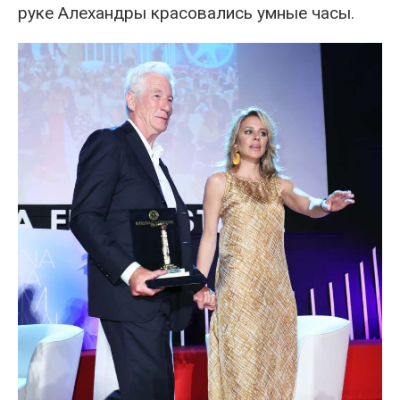
руке Алехандры красовались умные часы.