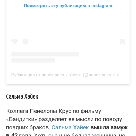
Посмотреть эту публикацию в Instagram
Публикация от penelopecruz_russia (@penelopecruz_russia2)
Сальма Хайек
Коллега Пенелопы Крус по фильму
«Бандитки» разделяет ее мысли по поводу
поздних браков.
Сальма Хайек
вышла замуж
в 42
года. Хоть она и не бедная женщина, но