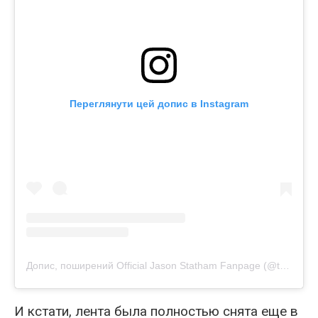
Переглянути цей допис в Instagram
Допис, поширений Official Jason Statham Fanpage (@the.jasonstatham.fanpage)
И кстати, лента была полностью снята еще в