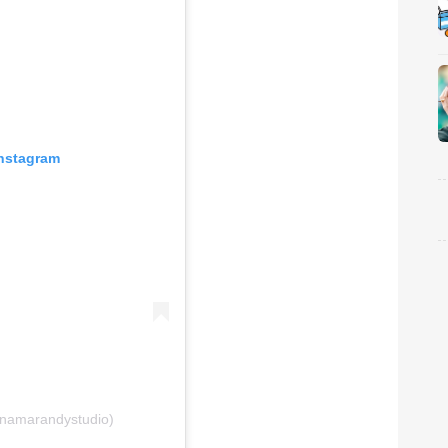
nstagram
namarandystudio)