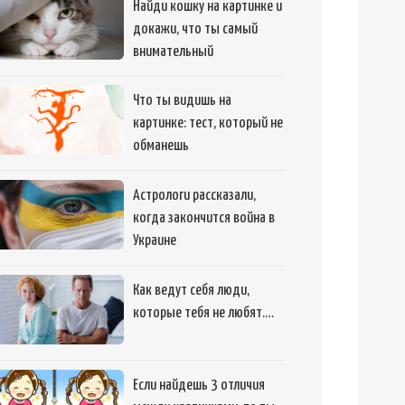
Найди кошку на картинке и
докажи, что ты самый
внимательный
Что ты видишь на
картинке: тест, который не
обманешь
Астрологи рассказали,
когда закончится война в
Украине
Как ведут себя люди,
которые тебя не любят.…
Если найдешь 3 отличия