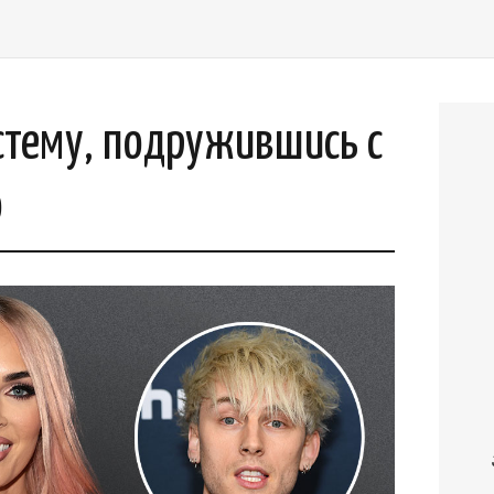
стему, подружившись с
о