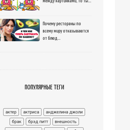
между картинками, то ты…
Почему рестораны по
всему миру отказываются
от блюд…
ПОПУЛЯРНЫЕ ТЕГИ
актер
актриса
анджелина джоли
брак
брэд питт
внешность