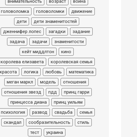
внимательность
возраст
война
головоломка
головоломки
движение
дети
дети знаменитостей
дженнифер лопес
загадки
задание
задача
задачи
знаменитости
кейт миддлтон
кино
королева елизавета
королевская семья
красота
логика
любовь
математика
меган маркл
модель
отношения
отношения звезд
пдд
принц гарри
принцесса диана
принц уильям
психология
развод
свадьба
семья
скандал
сообразительность
стиль
тест
украина