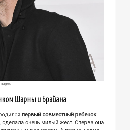
 Images
нком Шарны и Брайана
 родился
первый совместный ребенок
.
м, сделала очень милый жест. Сперва она