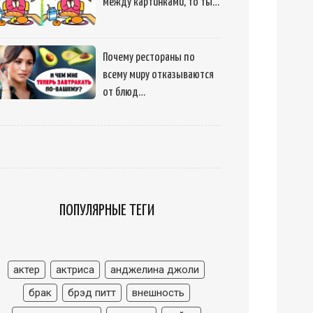
между картинками, то ты…
Почему рестораны по
всему миру отказываются
от блюд…
ПОПУЛЯРНЫЕ ТЕГИ
актер
актриса
анджелина джоли
брак
брэд питт
внешность