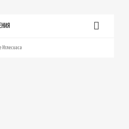
ЕНИЯ
е Иглесиаса