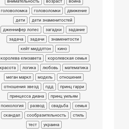
внимательность
возраст
война
головоломка
головоломки
движение
дети
дети знаменитостей
дженнифер лопес
загадки
задание
задача
задачи
знаменитости
кейт миддлтон
кино
королева елизавета
королевская семья
красота
логика
любовь
математика
меган маркл
модель
отношения
отношения звезд
пдд
принц гарри
принцесса диана
принц уильям
психология
развод
свадьба
семья
скандал
сообразительность
стиль
тест
украина