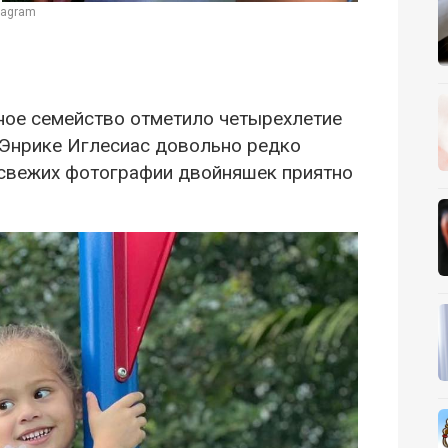
tagram
дное семейство отметило четырехлетие
 Энрике Иглесиас довольно редко
 свежих фотографии двойняшек приятно