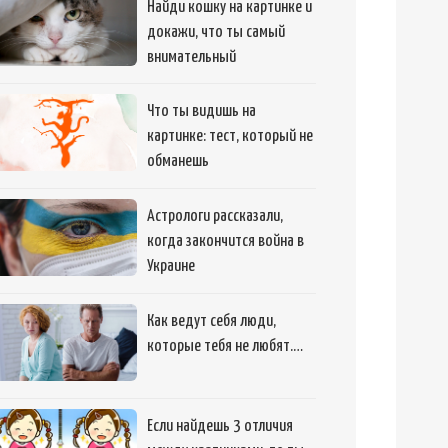
Найди кошку на картинке и
докажи, что ты самый
внимательный
Что ты видишь на
картинке: тест, который не
обманешь
Астрологи рассказали,
когда закончится война в
Украине
Как ведут себя люди,
которые тебя не любят.…
Если найдешь 3 отличия