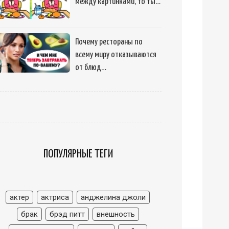
между картинками, то ты…
Почему рестораны по
всему миру отказываются
от блюд…
ПОПУЛЯРНЫЕ ТЕГИ
актер
актриса
анджелина джоли
брак
брэд питт
внешность