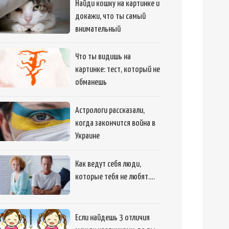
Найди кошку на картинке и
докажи, что ты самый
внимательный
Что ты видишь на
картинке: тест, который не
обманешь
Астрологи рассказали,
когда закончится война в
Украине
Как ведут себя люди,
которые тебя не любят.…
Если найдешь 3 отличия