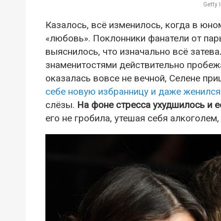
Getty
Казалось, всё изменилось, когда в юн
«любовь». Поклонники фанатели от пар
выяснилось, что изначально всё затев
знаменитостями действительно пробежа
оказалась вовсе не вечной, Селене пр
себе новую избранницу и даже женился
слёзы.
На фоне стресса ухудшилось и 
его не гробила, утешая себя алкоголем