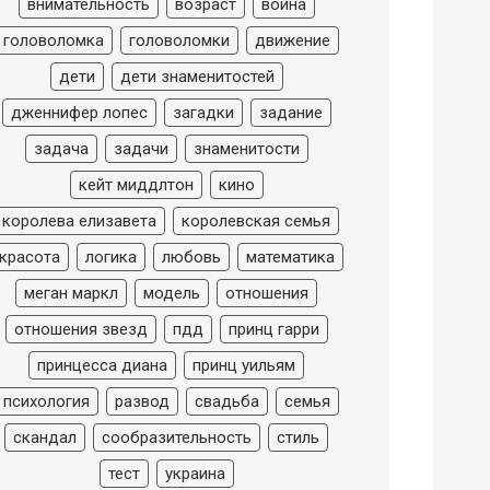
внимательность
возраст
война
головоломка
головоломки
движение
дети
дети знаменитостей
дженнифер лопес
загадки
задание
задача
задачи
знаменитости
кейт миддлтон
кино
королева елизавета
королевская семья
красота
логика
любовь
математика
меган маркл
модель
отношения
отношения звезд
пдд
принц гарри
принцесса диана
принц уильям
психология
развод
свадьба
семья
скандал
сообразительность
стиль
тест
украина