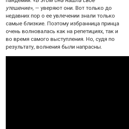
пандемии.
«В этом она нашла свое
утешение»
, — уверяют они. Вот только до
недавних пор о ее увлечении знали только
самые близкие. Поэтому избранница принца
очень волновалась как на репетициях, так и
во время самого выступления. Но, судя по
результату, волнения были напрасны.