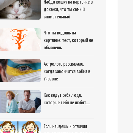
Найди кошку на картинке и
докажи, что ты самый
внимательный
Что ты видишь на
картинке: тест, который не
обманешь
Астрологи рассказали,
когда закончится война в
Украине
Как ведут себя люди,
которые тебя не любят.…
Если найдешь 3 отличия