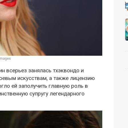
 Images
ин всерьез занялась тхэквондо и
боевым искусствам, а также лицензию
огло ей заполучить главную роль в
инственную супругу легендарного