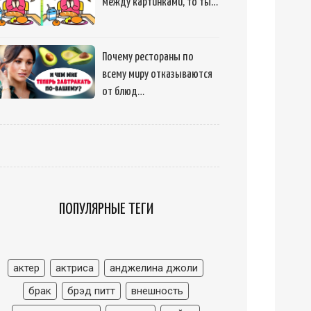
между картинками, то ты…
Почему рестораны по
всему миру отказываются
от блюд…
ПОПУЛЯРНЫЕ ТЕГИ
актер
актриса
анджелина джоли
брак
брэд питт
внешность