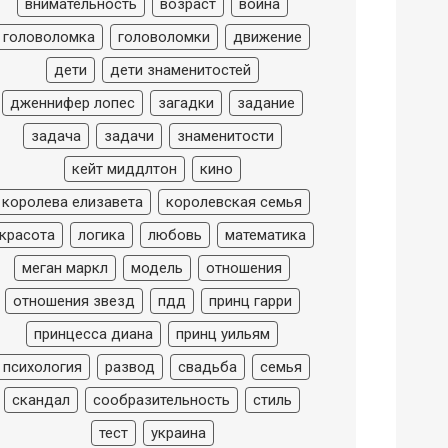
внимательность
возраст
война
головоломка
головоломки
движение
дети
дети знаменитостей
дженнифер лопес
загадки
задание
задача
задачи
знаменитости
кейт миддлтон
кино
королева елизавета
королевская семья
красота
логика
любовь
математика
меган маркл
модель
отношения
отношения звезд
пдд
принц гарри
принцесса диана
принц уильям
психология
развод
свадьба
семья
скандал
сообразительность
стиль
тест
украина