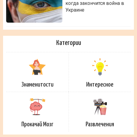
когда закончится война в
Украине
Категории
Знаменитости
Интересное
Прокачай Мозг
Развлечения