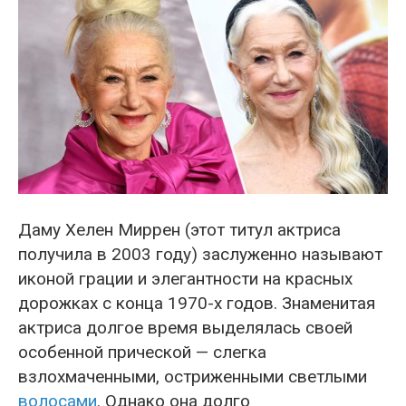
Даму Хелен Миррен (этот титул актриса
получила в 2003 году) заслуженно называют
иконой грации и элегантности на красных
дорожках с конца 1970-х годов. Знаменитая
актриса долгое время выделялась своей
особенной прической — слегка
взлохмаченными, остриженными светлыми
волосами
. Однако она долго