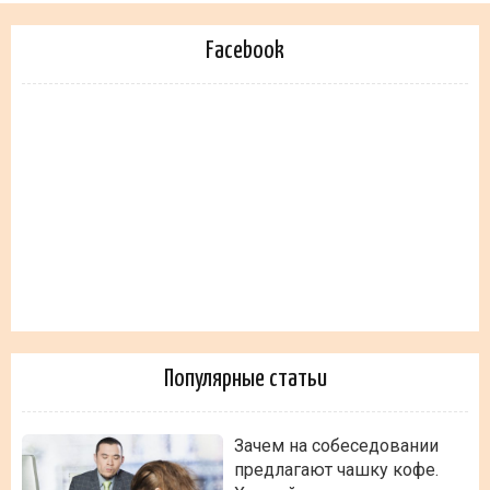
Facebook
Популярные статьи
Зачем на собеседовании
предлагают чашку кофе.