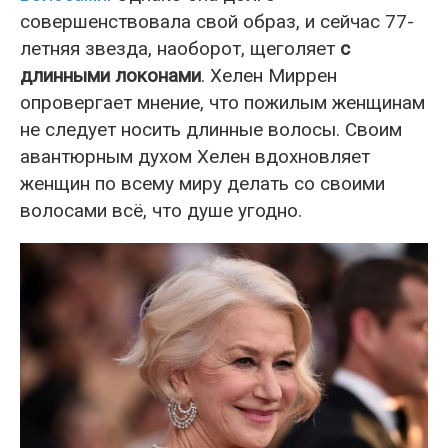
совершенствовала свой образ, и сейчас 77-
летняя звезда, наоборот, щеголяет
с
длинными локонами
. Хелен Миррен
опровергает мнение, что пожилым женщинам
не следует носить длинные волосы. Своим
авантюрным духом Хелен вдохновляет
женщин по всему миру делать со своими
волосами всё, что душе угодно.