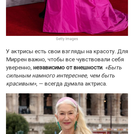
Getty Images
У актрисы есть свои взгляды на красоту. Для
Миррен важно, чтобы все чувствовали себя
уверенно,
независимо от внешности
.
«Быть
сильным намного интереснее, чем быть
красивым»
, — всегда думала актриса.