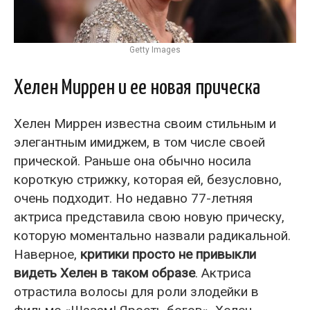
Getty Images
Хелен Миррен и ее новая прическа
Хелен Миррен известна своим стильным и
элегантным имиджем, в том числе своей
прической. Раньше она обычно носила
короткую стрижку, которая ей, безусловно,
очень подходит. Но недавно 77-летняя
актриса представила свою новую прическу,
которую моментально назвали радикальной.
Наверное,
критики просто не привыкли
видеть Хелен в таком образе
. Актриса
отрастила волосы для роли злодейки в