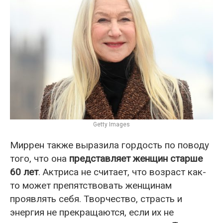
Getty Images
Миррен также выразила гордость по поводу
того, что она
представляет женщин старше
60 лет
. Актриса не считает, что возраст как-
то может препятствовать женщинам
проявлять себя. Творчество, страсть и
энергия не прекращаются, если их не