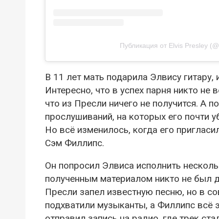
Публикация от Elvis Presley (@
В 11 лет мать подарила Элвису гитару, 
Интересно, что в успех парня никто не 
что из Пресли ничего не получится. А 
прослушиваний, на которых его почти у
Но всё изменилось, когда его приглас
Сэм Филлипс.
Он попросил Элвиса исполнить несколь
полученным материалом никто не был д
Пресли запел известную песню, но в с
подхватили музыканты, а Филлипс всё э
отправил запись на радио, где трек ст