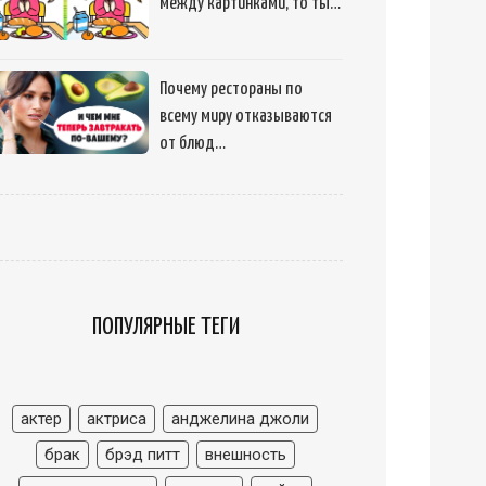
между картинками, то ты…
Почему рестораны по
всему миру отказываются
от блюд…
ПОПУЛЯРНЫЕ ТЕГИ
актер
актриса
анджелина джоли
брак
брэд питт
внешность