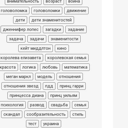
внимательность
возраст
война
головоломка
головоломки
движение
дети
дети знаменитостей
дженнифер лопес
загадки
задание
задача
задачи
знаменитости
кейт миддлтон
кино
королева елизавета
королевская семья
красота
логика
любовь
математика
меган маркл
модель
отношения
отношения звезд
пдд
принц гарри
принцесса диана
принц уильям
психология
развод
свадьба
семья
скандал
сообразительность
стиль
тест
украина