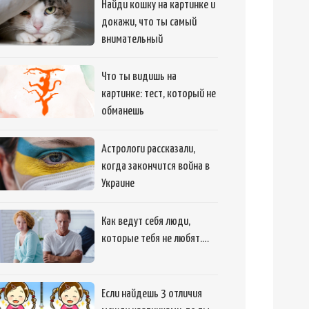
Найди кошку на картинке и
докажи, что ты самый
внимательный
Что ты видишь на
картинке: тест, который не
обманешь
Астрологи рассказали,
когда закончится война в
Украине
Как ведут себя люди,
которые тебя не любят.…
Если найдешь 3 отличия