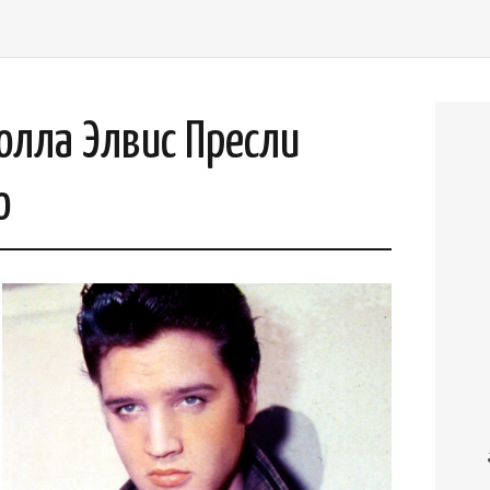
олла Элвис Пресли
о