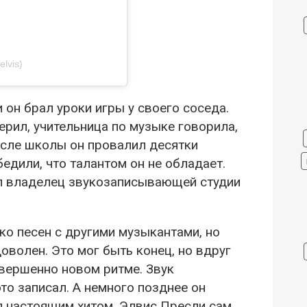
elvis)
и он брал уроки игры у своего соседа.
верил, учительница по музыке говорила,
после школы он провалил десятки
бедили, что талантом он не обладает.
ил владелец звукозаписывающей студии
ко песен с другими музыкантами, но
оволен. Это мог быть конец, но вдруг
овершенно новом ритме. Звук
то записал. А немного позднее он
ал настоящим хитом. Элвис Пресли сам