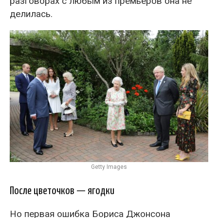
разговорах с любым из премьеров она не
делилась.
Getty Images
После цветочков — ягодки
Но первая ошибка Бориса Джонсона