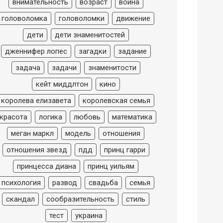
внимательность
возраст
война
головоломка
головоломки
движение
дети
дети знаменитостей
дженнифер лопес
загадки
задание
задача
задачи
знаменитости
кейт миддлтон
кино
королева елизавета
королевская семья
красота
логика
любовь
математика
меган маркл
модель
отношения
отношения звезд
пдд
принц гарри
принцесса диана
принц уильям
психология
развод
свадьба
семья
скандал
сообразительность
стиль
тест
украина