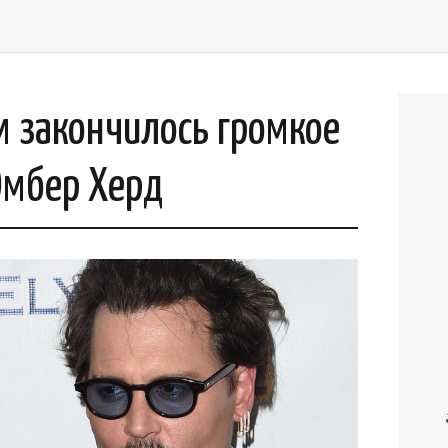
ем закончилось громкое
Эмбер Херд