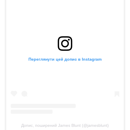
Переглянути цей допис в Instagram
Допис, поширений James Blunt (@jamesblunt)