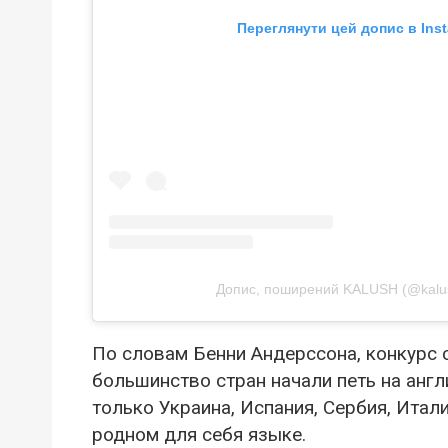
Переглянути цей допис в Ins
Допис, поширений KALUSH (@kalush.
По словам Бенни Андерссона, конкурс с
большинство стран начали петь на англи
только Украина, Испания, Сербия, Итал
родном для себя языке.