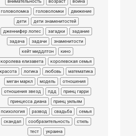
внимательность
возраст
война
головоломка
головоломки
движение
дети
дети знаменитостей
дженнифер лопес
загадки
задание
задача
задачи
знаменитости
кейт миддлтон
кино
королева елизавета
королевская семья
красота
логика
любовь
математика
меган маркл
модель
отношения
отношения звезд
пдд
принц гарри
принцесса диана
принц уильям
психология
развод
свадьба
семья
скандал
сообразительность
стиль
тест
украина