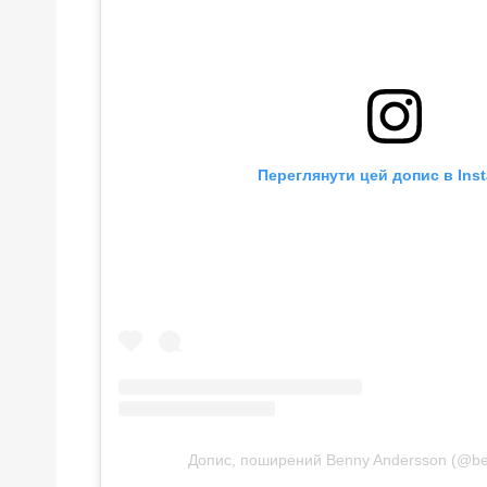
Переглянути цей допис в Ins
Допис, поширений Benny Andersson (@b