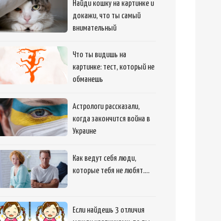
Найди кошку на картинке и
докажи, что ты самый
внимательный
Что ты видишь на
картинке: тест, который не
обманешь
Астрологи рассказали,
когда закончится война в
Украине
Как ведут себя люди,
которые тебя не любят.…
Если найдешь 3 отличия