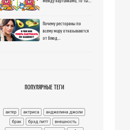
между картинками, то ты…
Почему рестораны по
всему миру отказываются
от блюд…
ПОПУЛЯРНЫЕ ТЕГИ
актер
актриса
анджелина джоли
брак
брэд питт
внешность