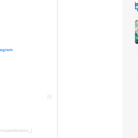
tagram
ennyandersson_)