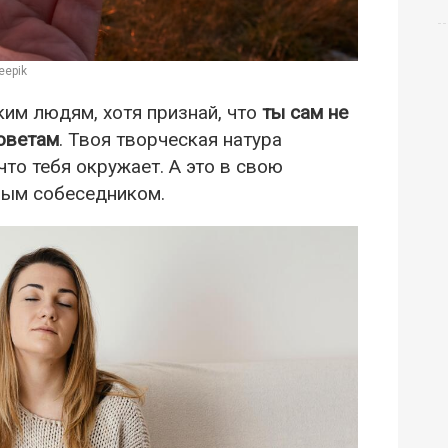
eepik
им людям, хотя признай, что
ты сам не
оветам
. Твоя творческая натура
что тебя окружает. А это в свою
ным собеседником.