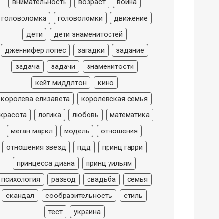
внимательность
возраст
война
головоломка
головоломки
движение
дети
дети знаменитостей
дженнифер лопес
загадки
задание
задача
задачи
знаменитости
кейт миддлтон
кино
королева елизавета
королевская семья
красота
логика
любовь
математика
меган маркл
модель
отношения
отношения звезд
пдд
принц гарри
принцесса диана
принц уильям
психология
развод
свадьба
семья
скандал
сообразительность
стиль
тест
украина