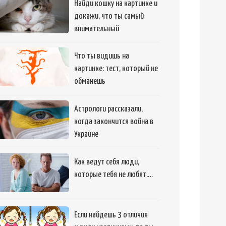
Найди кошку на картинке и
докажи, что ты самый
внимательный
Что ты видишь на
картинке: тест, который не
обманешь
Астрологи рассказали,
когда закончится война в
Украине
Как ведут себя люди,
которые тебя не любят.…
Если найдешь 3 отличия