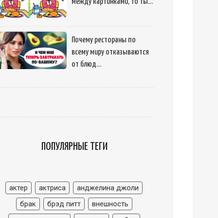
между картинками, то ты…
Почему рестораны по
всему миру отказываются
от блюд…
ПОПУЛЯРНЫЕ ТЕГИ
актер
актриса
анджелина джоли
брак
брэд питт
внешность