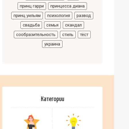
принц гарри
принцесса диана
принц уильям
психология
развод
свадьба
семья
скандал
сообразительность
стиль
тест
украина
Категории