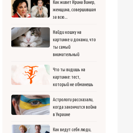
Как живет Ирина Винер,
женщина, совершившая
за всю…
Найди кошку на
картинке и докажи, что
ты самый
внимательный
Что ты видишь на
картинке: тест,
который не обманешь
Астрологи рассказали,
когда закончится война
в Украине
Как ведут себя люди,