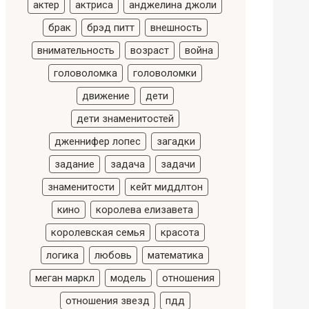
актер
актриса
анджелина джоли
брак
брэд питт
внешность
внимательность
возраст
война
головоломка
головоломки
движение
дети
дети знаменитостей
дженнифер лопес
загадки
задание
задача
задачи
знаменитости
кейт миддлтон
кино
королева елизавета
королевская семья
красота
логика
любовь
математика
меган маркл
модель
отношения
отношения звезд
пдд