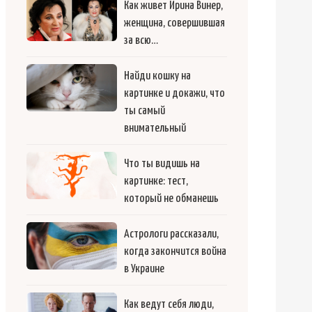
Как живет Ирина Винер,
женщина, совершившая
за всю…
Найди кошку на
картинке и докажи, что
ты самый
внимательный
Что ты видишь на
картинке: тест,
который не обманешь
Астрологи рассказали,
когда закончится война
в Украине
Как ведут себя люди,