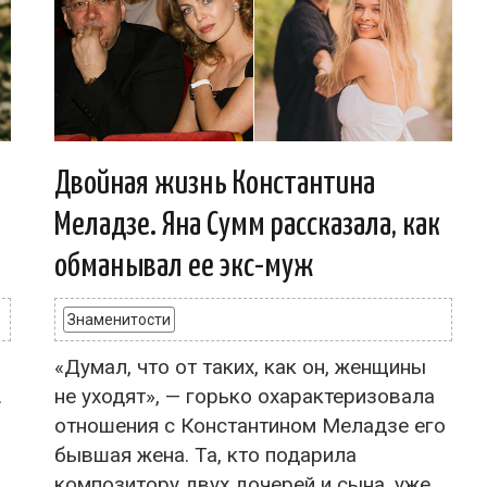
Двойная жизнь Константина
Меладзе. Яна Сумм рассказала, как
обманывал ее экс-муж
Знаменитости
«Думал, что от таких, как он, женщины
.
не уходят», — горько охарактеризовала
отношения с Константином Меладзе его
бывшая жена. Та, кто подарила
композитору двух дочерей и сына, уже