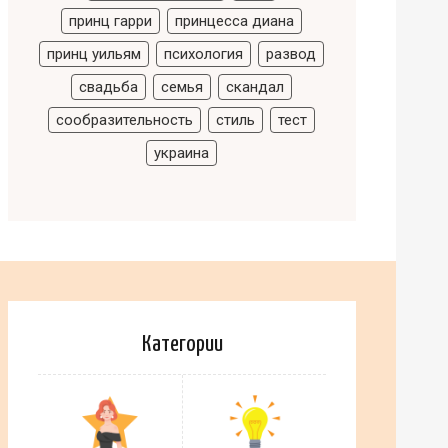
принц гарри
принцесса диана
принц уильям
психология
развод
свадьба
семья
скандал
сообразительность
стиль
тест
украина
Категории