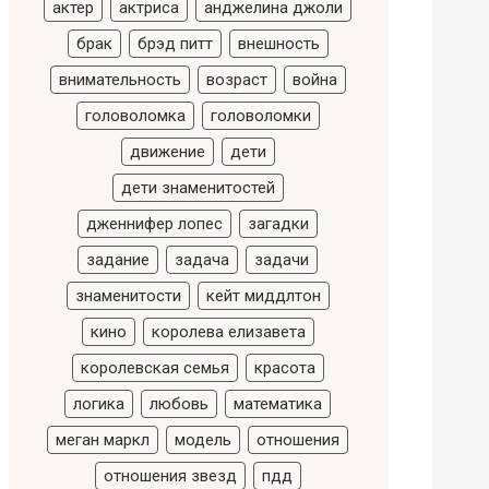
актер
актриса
анджелина джоли
брак
брэд питт
внешность
внимательность
возраст
война
головоломка
головоломки
движение
дети
дети знаменитостей
дженнифер лопес
загадки
задание
задача
задачи
знаменитости
кейт миддлтон
кино
королева елизавета
королевская семья
красота
логика
любовь
математика
меган маркл
модель
отношения
отношения звезд
пдд