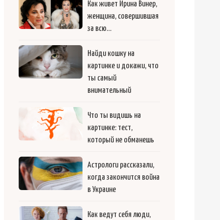
Как живет Ирина Винер,
женщина, совершившая
за всю…
Найди кошку на
картинке и докажи, что
ты самый
внимательный
Что ты видишь на
картинке: тест,
который не обманешь
Астрологи рассказали,
когда закончится война
в Украине
Как ведут себя люди,