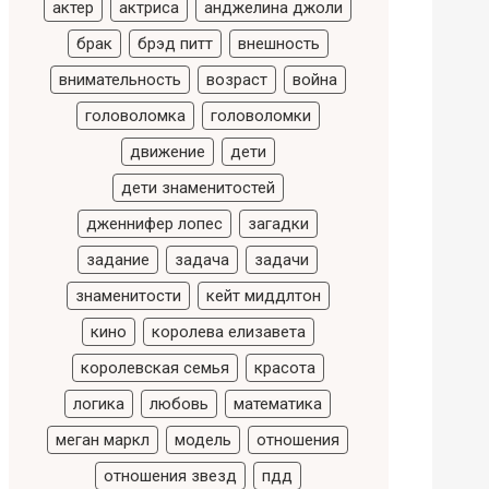
актер
актриса
анджелина джоли
брак
брэд питт
внешность
внимательность
возраст
война
головоломка
головоломки
движение
дети
дети знаменитостей
дженнифер лопес
загадки
задание
задача
задачи
знаменитости
кейт миддлтон
кино
королева елизавета
королевская семья
красота
логика
любовь
математика
меган маркл
модель
отношения
отношения звезд
пдд