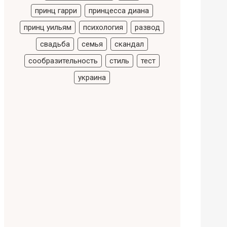
принц гарри
принцесса диана
принц уильям
психология
развод
свадьба
семья
скандал
сообразительность
стиль
тест
украина