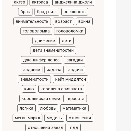
актер
актриса
анджелина джоли
брак
брэд питт
внешность
внимательность
возраст
война
головоломка
головоломки
движение
дети
дети знаменитостей
дженнифер лопес
загадки
задание
задача
задачи
знаменитости
кейт миддлтон
кино
королева елизавета
королевская семья
красота
логика
любовь
математика
меган маркл
модель
отношения
отношения звезд
пдд