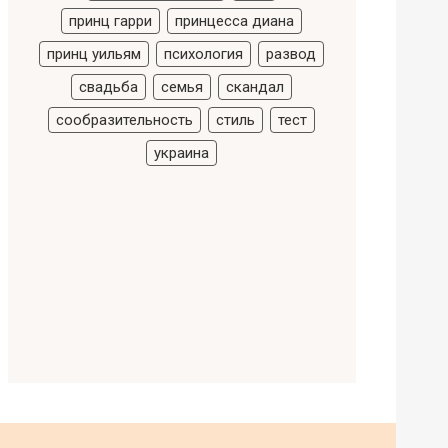
принц гарри
принцесса диана
принц уильям
психология
развод
свадьба
семья
скандал
сообразительность
стиль
тест
украина