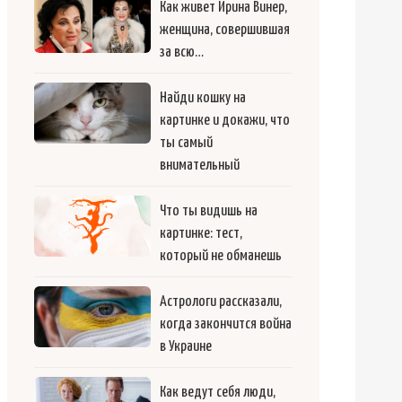
Как живет Ирина Винер,
женщина, совершившая
за всю…
Найди кошку на
картинке и докажи, что
ты самый
внимательный
Что ты видишь на
картинке: тест,
который не обманешь
Астрологи рассказали,
когда закончится война
в Украине
Как ведут себя люди,