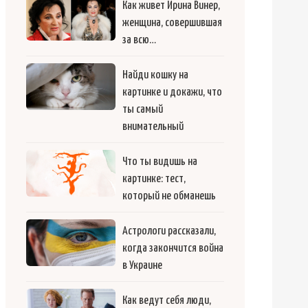
Как живет Ирина Винер,
женщина, совершившая
за всю…
Найди кошку на
картинке и докажи, что
ты самый
внимательный
Что ты видишь на
картинке: тест,
который не обманешь
Астрологи рассказали,
когда закончится война
в Украине
Как ведут себя люди,