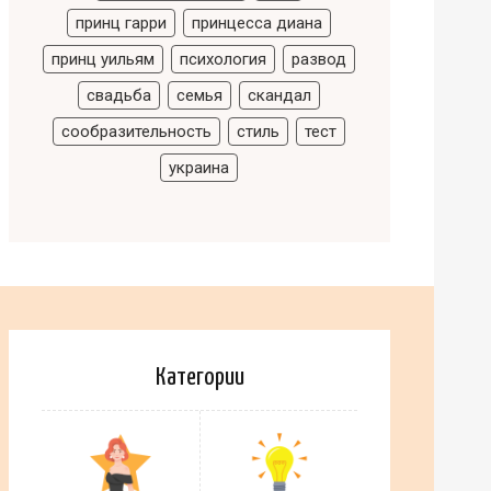
принц гарри
принцесса диана
принц уильям
психология
развод
свадьба
семья
скандал
сообразительность
стиль
тест
украина
Категории