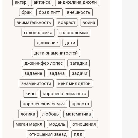
актер
актриса
анджелина джоли
брак
брэд питт
внешность
внимательность
возраст
война
головоломка
головоломки
движение
дети
дети знаменитостей
дженнифер лопес
загадки
задание
задача
задачи
знаменитости
кейт миддлтон
кино
королева елизавета
королевская семья
красота
логика
любовь
математика
меган маркл
модель
отношения
отношения звезд
пдд