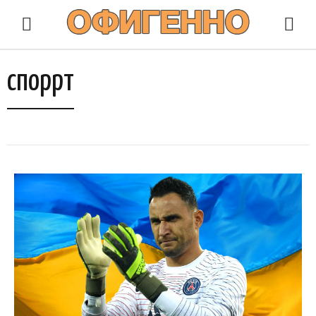
споррт