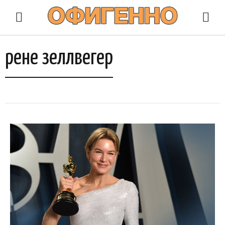
рене зеллвегер