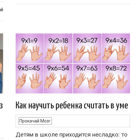
ий
з
Как научить ребенка считать в уме
Прокачай Мозг
Детям в школе приходится несладко: то