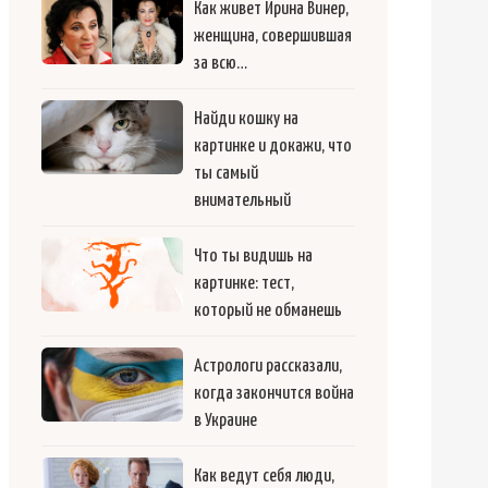
Как живет Ирина Винер,
женщина, совершившая
за всю…
Найди кошку на
картинке и докажи, что
ты самый
внимательный
Что ты видишь на
картинке: тест,
который не обманешь
Астрологи рассказали,
когда закончится война
в Украине
Как ведут себя люди,