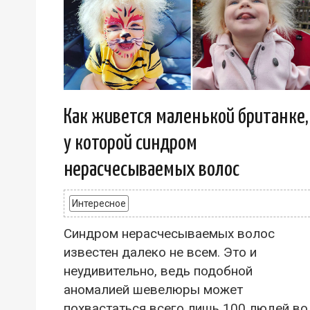
Как живется маленькой британке,
у которой синдром
нерасчесываемых волос
Интересное
Синдром нерасчесываемых волос
известен далеко не всем. Это и
неудивительно, ведь подобной
аномалией шевелюры может
похвастаться всего лишь 100 людей во