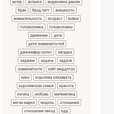
актер
актриса
анджелина джоли
брак
брэд питт
внешность
внимательность
возраст
война
головоломка
головоломки
движение
дети
дети знаменитостей
дженнифер лопес
загадки
задание
задача
задачи
знаменитости
кейт миддлтон
кино
королева елизавета
королевская семья
красота
логика
любовь
математика
меган маркл
модель
отношения
отношения звезд
пдд