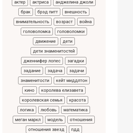
актер
актриса
анджелина джоли
брак
брэд питт
внешность
внимательность
возраст
война
головоломка
головоломки
движение
дети
дети знаменитостей
дженнифер лопес
загадки
задание
задача
задачи
знаменитости
кейт миддлтон
кино
королева елизавета
королевская семья
красота
логика
любовь
математика
меган маркл
модель
отношения
отношения звезд
пдд