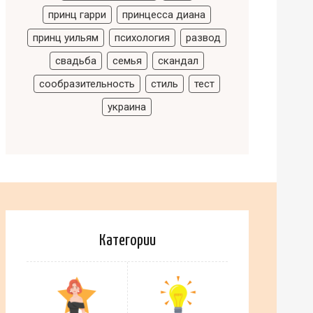
принц гарри
принцесса диана
принц уильям
психология
развод
свадьба
семья
скандал
сообразительность
стиль
тест
украина
Категории