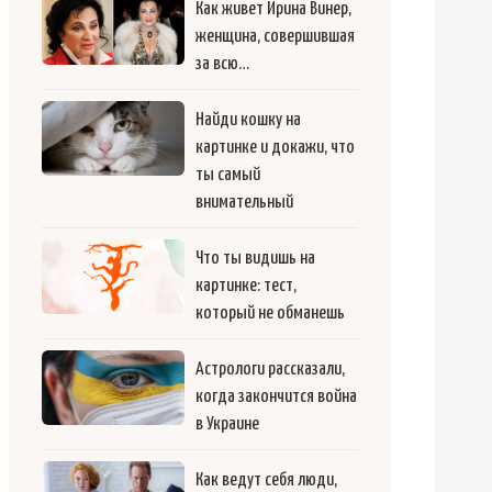
Как живет Ирина Винер,
женщина, совершившая
за всю…
Найди кошку на
картинке и докажи, что
ты самый
внимательный
Что ты видишь на
картинке: тест,
который не обманешь
Астрологи рассказали,
когда закончится война
в Украине
Как ведут себя люди,