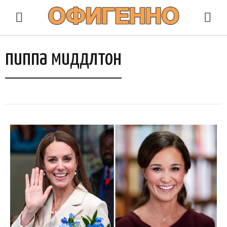
пиппа миддлтон