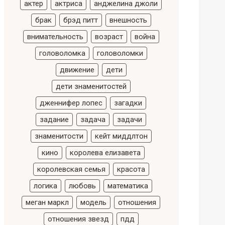
актер
актриса
анджелина джоли
брак
брэд питт
внешность
внимательность
возраст
война
головоломка
головоломки
движение
дети
дети знаменитостей
дженнифер лопес
загадки
задание
задача
задачи
знаменитости
кейт миддлтон
кино
королева елизавета
королевская семья
красота
логика
любовь
математика
меган маркл
модель
отношения
отношения звезд
пдд