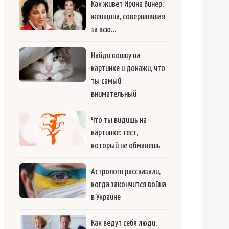
Как живет Ирина Винер,
женщина, совершившая
за всю…
Найди кошку на
картинке и докажи, что
ты самый
внимательный
Что ты видишь на
картинке: тест,
который не обманешь
Астрологи рассказали,
когда закончится война
в Украине
Как ведут себя люди,