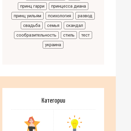
принц гарри
принцесса диана
принц уильям
психология
развод
свадьба
семья
скандал
сообразительность
стиль
тест
украина
Категории