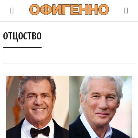
отцоство