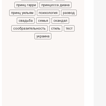
принц гарри
принцесса диана
принц уильям
психология
развод
свадьба
семья
скандал
сообразительность
стиль
тест
украина