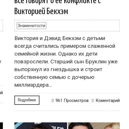
все говорят о ее конфликте с
Викторией Бекхэм
Знаменитости
Виктория и Дэвид Бекхэм с детьми
всегда считались примером слаженной
семейной жизни. Однако их дети
у
повзрослели. Старший сын Бруклин уже
выпорхнул из гнездышка и строит
собственную семью с дочерью
миллиардера...
ий
Подробнее
961 Просмотров
Коментарий