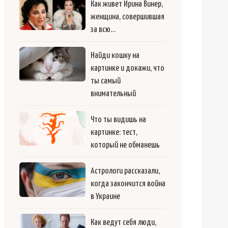
Как живет Ирина Винер,
женщина, совершившая
за всю…
Найди кошку на
картинке и докажи, что
ты самый
внимательный
Что ты видишь на
картинке: тест,
который не обманешь
Астрологи рассказали,
когда закончится война
в Украине
Как ведут себя люди,