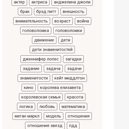
актер
актриса
анджелина джоли
брак
брэд питт
внешность
внимательность
возраст
война
головоломка
головоломки
движение
дети
дети знаменитостей
дженнифер лопес
загадки
задание
задача
задачи
знаменитости
кейт миддлтон
кино
королева елизавета
королевская семья
красота
логика
любовь
математика
меган маркл
модель
отношения
отношения звезд
пдд