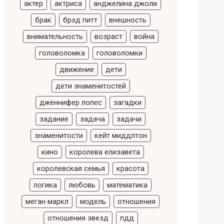
актер
актриса
анджелина джоли
брак
брэд питт
внешность
внимательность
возраст
война
головоломка
головоломки
движение
дети
дети знаменитостей
дженнифер лопес
загадки
задание
задача
задачи
знаменитости
кейт миддлтон
кино
королева елизавета
королевская семья
красота
логика
любовь
математика
меган маркл
модель
отношения
отношения звезд
пдд