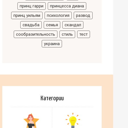
принц гарри
принцесса диана
принц уильям
психология
развод
свадьба
семья
скандал
сообразительность
стиль
тест
украина
Категории