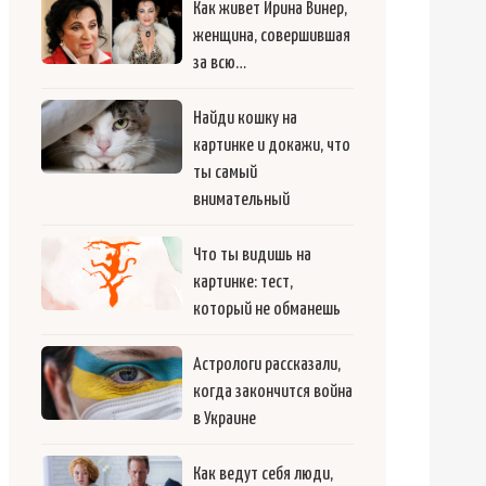
Как живет Ирина Винер,
женщина, совершившая
за всю…
Найди кошку на
картинке и докажи, что
ты самый
внимательный
Что ты видишь на
картинке: тест,
который не обманешь
Астрологи рассказали,
когда закончится война
в Украине
Как ведут себя люди,