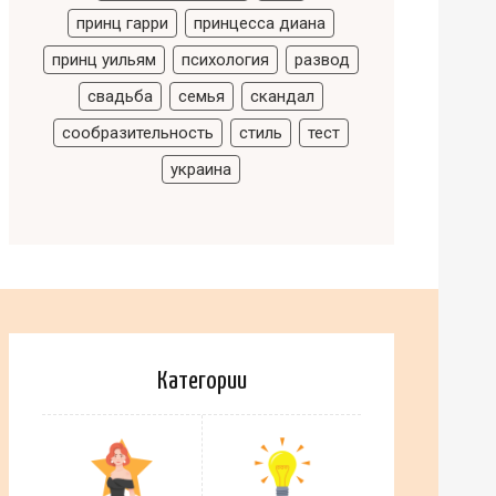
принц гарри
принцесса диана
принц уильям
психология
развод
свадьба
семья
скандал
сообразительность
стиль
тест
украина
Категории