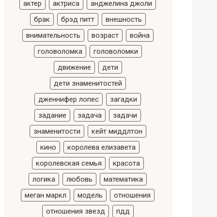
актер
актриса
анджелина джоли
брак
брэд питт
внешность
внимательность
возраст
война
головоломка
головоломки
движение
дети
дети знаменитостей
дженнифер лопес
загадки
задание
задача
задачи
знаменитости
кейт миддлтон
кино
королева елизавета
королевская семья
красота
логика
любовь
математика
меган маркл
модель
отношения
отношения звезд
пдд