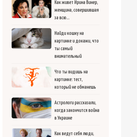
Как живет Ирина Винер,
женщина, совершившая
за всю…
Найди кошку на
картинке и докажи, что
ты самый
внимательный
Что ты видишь на
картинке: тест,
который не обманешь
Астрологи рассказали,
когда закончится война
в Украине
Как ведут себя люди,