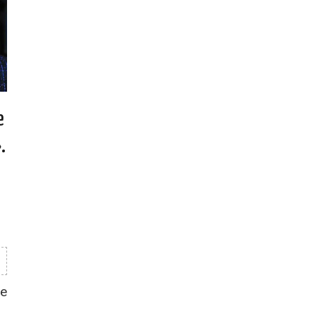
е
.
не