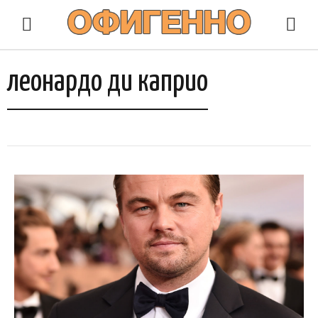
леонардо ди каприо