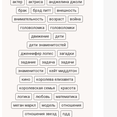
актер
актриса
анджелина джоли
брак
брэд питт
внешность
внимательность
возраст
война
головоломка
головоломки
движение
дети
дети знаменитостей
дженнифер лопес
загадки
задание
задача
задачи
знаменитости
кейт миддлтон
кино
королева елизавета
королевская семья
красота
логика
любовь
математика
меган маркл
модель
отношения
отношения звезд
пдд