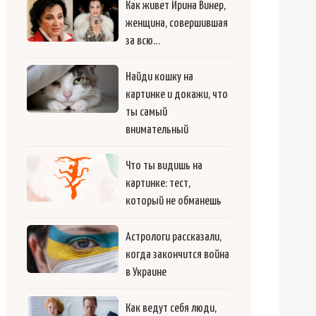
Как живет Ирина Винер,
женщина, совершившая
за всю…
Найди кошку на
картинке и докажи, что
ты самый
внимательный
Что ты видишь на
картинке: тест,
который не обманешь
Астрологи рассказали,
когда закончится война
в Украине
Как ведут себя люди,