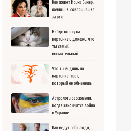
Как живет Ирина Винер,
женщина, совершившая
за всю…
Найди кошку на
картинке и докажи, что
ты самый
внимательный
Что ты видишь на
картинке: тест,
который не обманешь
Астрологи рассказали,
когда закончится война
в Украине
Как ведут себя люди,