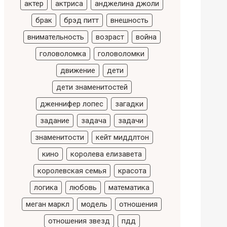
актер
актриса
анджелина джоли
брак
брэд питт
внешность
внимательность
возраст
война
головоломка
головоломки
движение
дети
дети знаменитостей
дженнифер лопес
загадки
задание
задача
задачи
знаменитости
кейт миддлтон
кино
королева елизавета
королевская семья
красота
логика
любовь
математика
меган маркл
модель
отношения
отношения звезд
пдд